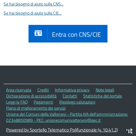
Se hai bisogno di aiuto sulla CNS...
Se hai bisogno di aiuto sulla CIE...
Entra con CNS/CIE
Area riservata
Crediti
Informativa privacy
Note legali
Dichiarazione di accessibilità
Contatti
Statistiche del portale
Leggi le FAQ
Pagamenti
Riepilogo valutazioni
Piano di miglioramento dei servizi
Unione dei Comuni della Valtenesi - Partita IVA dell'amministrazione:
02348850989 - PEC: unionecomunivaltenesi@pec.it
Powered by Sportello Telematico Polifunzionale (v. 10.41.2)